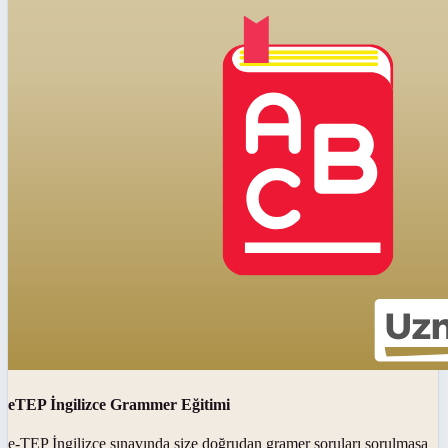
eTEP İngilizce Grammer Eğitimi
e-TEP İngilizce sınavında size doğrudan gramer soruları sorulmasa