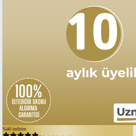
%
40
indirim