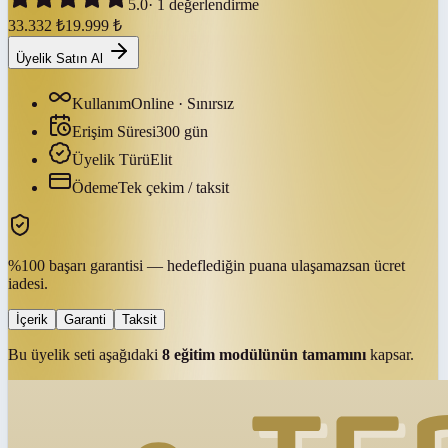
5.0
·
1
değerlendirme
33.332
₺
19.999
₺
Üyelik Satın Al
Kullanım
Online · Sınırsız
Erişim Süresi
300
gün
Üyelik Türü
Elit
Ödeme
Tek çekim / taksit
%100 başarı garantisi — hedeflediğin puana ulaşamazsan ücret
iadesi.
İçerik
Garanti
Taksit
Bu üyelik seti aşağıdaki
8
eğitim modülünün tamamını
kapsar.