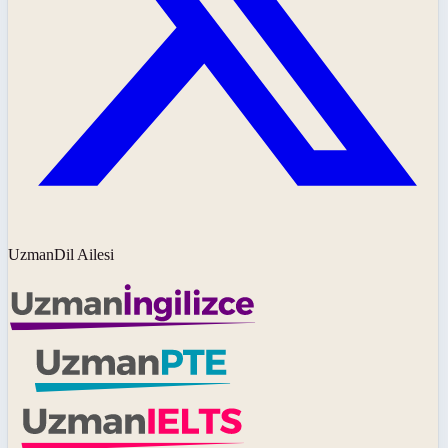
UzmanDil Ailesi