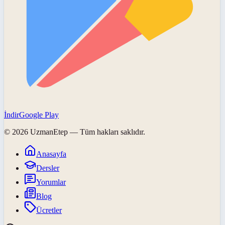
İndir
Google Play
©
2026
UzmanEtep
— Tüm hakları saklıdır.
Anasayfa
Dersler
Yorumlar
Blog
Ücretler