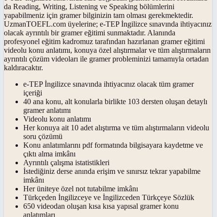
da Reading, Writing, Listening ve Speaking bölümlerini
yapabilmeniz için gramer bilginizin tam olması gerekmektedir.
UzmanTOEFL.com üyelerine; e-TEP İngilizce sınavında ihtiyacınız
olacak ayrıntılı bir gramer eğitimi sunmaktadır. Alanında
profesyonel eğitim kadromuz tarafından hazırlanan gramer eğitimi
videolu konu anlatımı, konuya özel alıştırmalar ve tüm alıştırmaların
ayrıntılı çözüm videoları ile gramer probleminizi tamamıyla ortadan
kaldıracaktır.
e-TEP İngilizce sınavında ihtiyacınız olacak tüm gramer
içeriği
40 ana konu, alt konularla birlikte 103 dersten oluşan detaylı
gramer anlatımı
Videolu konu anlatımı
Her konuya ait 10 adet alıştırma ve tüm alıştırmaların videolu
soru çözümü
Konu anlatımlarını pdf formatında bilgisayara kaydetme ve
çıktı alma imkânı
Ayrıntılı çalışma istatistikleri
İstediğiniz derse anında erişim ve sınırsız tekrar yapabilme
imkânı
Her üniteye özel not tutabilme imkânı
Türkçeden İngilizceye ve İngilizceden Türkçeye Sözlük
650 videodan oluşan kısa kısa yapısal gramer konu
anlatımları