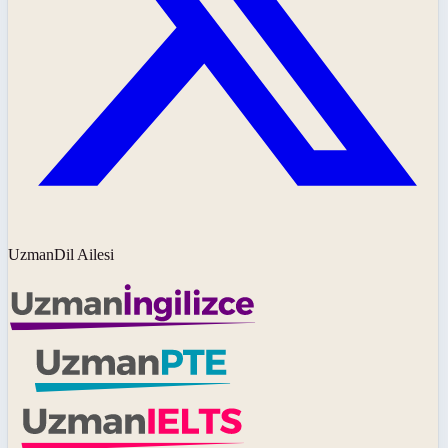
UzmanDil Ailesi