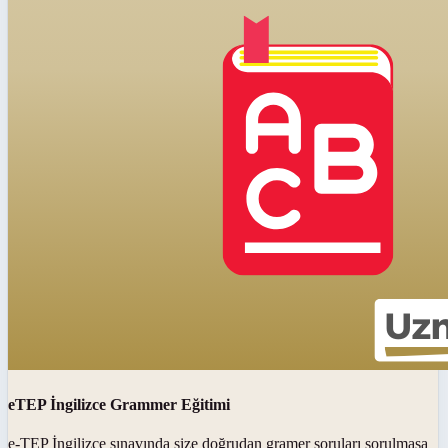
eTEP İngilizce Grammer Eğitimi
e-TEP İngilizce sınavında size doğrudan gramer soruları sorulmasa