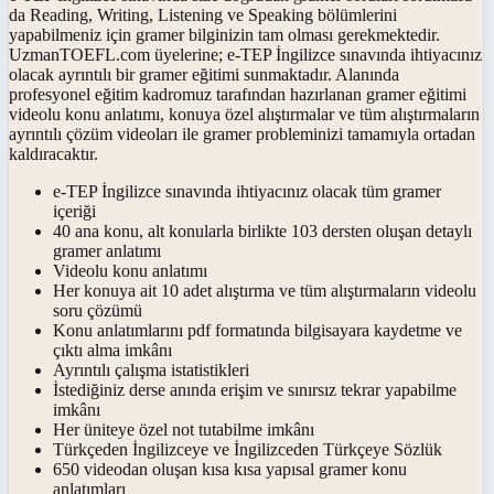
da Reading, Writing, Listening ve Speaking bölümlerini
yapabilmeniz için gramer bilginizin tam olması gerekmektedir.
UzmanTOEFL.com üyelerine; e-TEP İngilizce sınavında ihtiyacınız
olacak ayrıntılı bir gramer eğitimi sunmaktadır. Alanında
profesyonel eğitim kadromuz tarafından hazırlanan gramer eğitimi
videolu konu anlatımı, konuya özel alıştırmalar ve tüm alıştırmaların
ayrıntılı çözüm videoları ile gramer probleminizi tamamıyla ortadan
kaldıracaktır.
e-TEP İngilizce sınavında ihtiyacınız olacak tüm gramer
içeriği
40 ana konu, alt konularla birlikte 103 dersten oluşan detaylı
gramer anlatımı
Videolu konu anlatımı
Her konuya ait 10 adet alıştırma ve tüm alıştırmaların videolu
soru çözümü
Konu anlatımlarını pdf formatında bilgisayara kaydetme ve
çıktı alma imkânı
Ayrıntılı çalışma istatistikleri
İstediğiniz derse anında erişim ve sınırsız tekrar yapabilme
imkânı
Her üniteye özel not tutabilme imkânı
Türkçeden İngilizceye ve İngilizceden Türkçeye Sözlük
650 videodan oluşan kısa kısa yapısal gramer konu
anlatımları