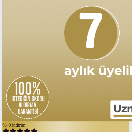
%
40
indirim