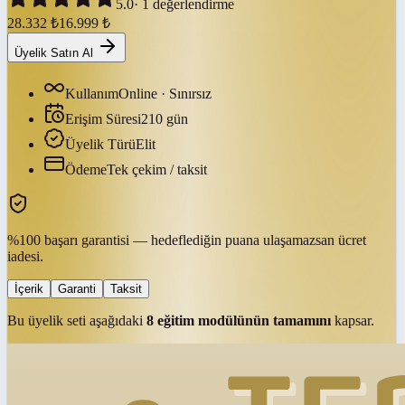
5.0
·
1
değerlendirme
28.332
₺
16.999
₺
Üyelik Satın Al
Kullanım
Online · Sınırsız
Erişim Süresi
210
gün
Üyelik Türü
Elit
Ödeme
Tek çekim / taksit
%100 başarı garantisi — hedeflediğin puana ulaşamazsan ücret
iadesi.
İçerik
Garanti
Taksit
Bu üyelik seti aşağıdaki
8
eğitim modülünün tamamını
kapsar.