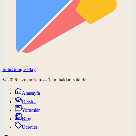
İndir
Google Play
©
2026
UzmanEtep
— Tüm hakları saklıdır.
Anasayfa
Dersler
Yorumlar
Blog
Ücretler