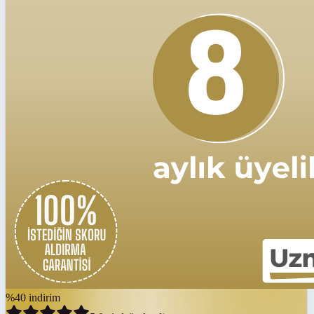
%
40
indirim