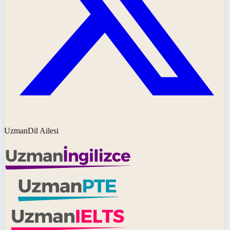
UzmanDil Ailesi