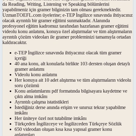
da Reading, Writing, Listening ve Speaking bölümlerini
yapabilmeniz için gramer bilginizin tam olması gerekmektedir.
UzmanTOEFL.com üyelerine; e-TEP İngilizce sınavında ihtiyacınız
olacak ayrıntılı bir gramer eğitimi sunmaktadır. Alanında
profesyonel eğitim kadromuz tarafından hazırlanan gramer eğitimi
videolu konu anlatımı, konuya özel alıştırmalar ve tüm alıştırmaların
ayrıntılı çözüm videoları ile gramer probleminizi tamamıyla ortadan
kaldıracaktır.
e-TEP İngilizce sınavında ihtiyacınız olacak tüm gramer
içeriği
40 ana konu, alt konularla birlikte 103 dersten oluşan detaylı
gramer anlatımı
Videolu konu anlatımı
Her konuya ait 10 adet alıştırma ve tüm alıştırmaların videolu
soru çözümü
Konu anlatımlarını pdf formatında bilgisayara kaydetme ve
çıktı alma imkânı
Ayrıntılı çalışma istatistikleri
İstediğiniz derse anında erişim ve sınırsız tekrar yapabilme
imkânı
Her üniteye özel not tutabilme imkânı
Türkçeden İngilizceye ve İngilizceden Türkçeye Sözlük
650 videodan oluşan kısa kısa yapısal gramer konu
anlatımları