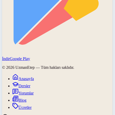
İndir
Google Play
©
2026
UzmanEtep
— Tüm hakları saklıdır.
Anasayfa
Dersler
Yorumlar
Blog
Ücretler