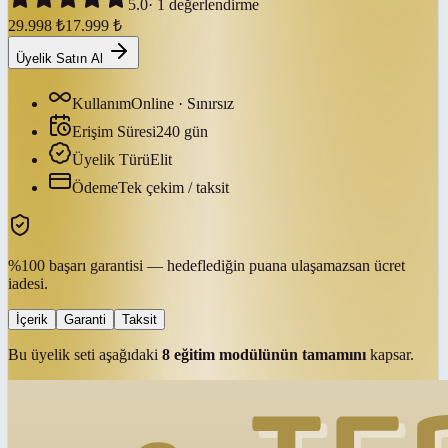
5.0
·
1
değerlendirme
29.998
₺
17.999
₺
Üyelik Satın Al
Kullanım
Online · Sınırsız
Erişim Süresi
240
gün
Üyelik Türü
Elit
Ödeme
Tek çekim / taksit
%100 başarı garantisi — hedeflediğin puana ulaşamazsan ücret
iadesi.
İçerik
Garanti
Taksit
Bu üyelik seti aşağıdaki
8
eğitim modülünün tamamını
kapsar.