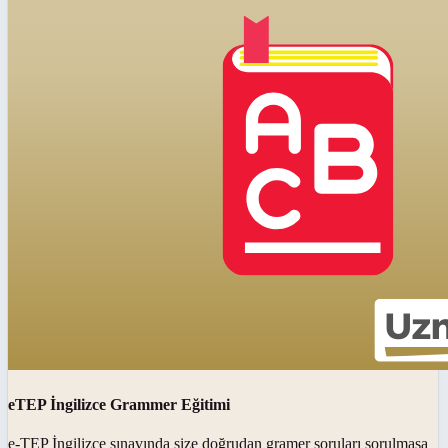
eTEP İngilizce Grammer Eğitimi
e-TEP İngilizce sınavında size doğrudan gramer soruları sorulmasa