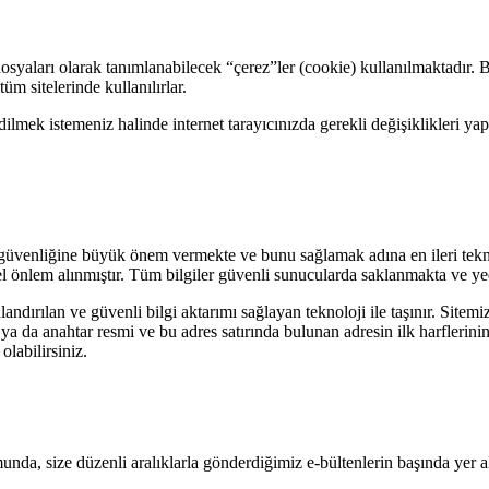
osyaları olarak tanımlanabilecek “çerez”ler (cookie) kullanılmaktadır. B
m sitelerinde kullanılırlar.
ilmek istemeniz halinde internet tarayıcınızda gerekli değişiklikleri y
 güvenliğine büyük önem vermekte ve bunu sağlamak adına en ileri tekno
msel önlem alınmıştır. Tüm bilgiler güvenli sunucularda saklanmakta ve y
dırılan ve güvenli bilgi aktarımı sağlayan teknoloji ile taşınır. Sitemiz 
lit ya da anahtar resmi ve bu adres satırında bulunan adresin ilk harfler
labilirsiniz.
da, size düzenli aralıklarla gönderdiğimiz e-bültenlerin başında yer a
.