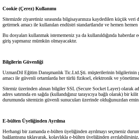
Cookie (Çerez) Kullanımı
Sitemizde ziyaretiniz sırasında bilgisayarınıza kaydedilen küçük veri d
getirmek amacı ile kullanılan endüstri standartlarıdır ve hemen hemen tü
Bu dosyaları kullanmak istememeniz ya da kullanıldığında haberdar ed
giriş yapmanız mümkün olmayacaktır.
Bilgilerin Güvenliği
UzmanDil Eğitim Danışmanlık Tic.Ltd.Şti. müşterilerinin bilgilerinin
amacı ile güvenli ortamlarda her türlü fiziksel, elektronik ve yöneti
Sitemiz üzerinden alınan bilgiler SSL (Secure Socket Layer) olarak adlan
adres satırında en sağda (kullandığınız tarayıcıya bağlı olarak) bir ki
durumunda sitemizin güvenli sunucuları üzerinde olduğunuzdan emin o
E-bülten Üyeliğinden Ayrılma
Herhangi bir zamanda e-bülten üyeliğinden ayrılmayı seçmeniz durumun
bağlantısına tıklayarak, kolaylıkla e-bülten üyeliğinden ayrılabilirsiniz