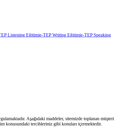
TEP Listening Eğitimi
e-TEP Writing Eğitimi
e-TEP Speaking
ygulamaktadır. Aşağıdaki maddeler, sitemizde toplanan müşteri
tişim konusundaki tercihleriniz gibi konuları içermektedir.