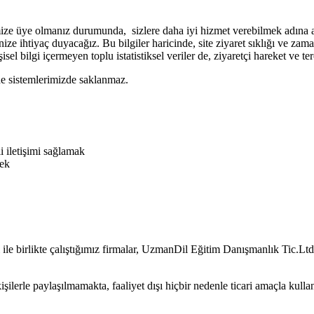
ze üye olmanız durumunda, sizlere daha iyi hizmet verebilmek adına ad, 
lerinize ihtiyaç duyacağız. Bu bilgiler haricinde, site ziyaret sıklığı ve za
kişisel bilgi içermeyen toplu istatistiksel veriler de, ziyaretçi hareket ve 
lde sistemlerimizde saklanmaz.
i iletişimi sağlamak
mek
 ile birlikte çalıştığımız firmalar, UzmanDil Eğitim Danışmanlık Tic.Lt
l kişilerle paylaşılmamakta, faaliyet dışı hiçbir nedenle ticari amaçla k