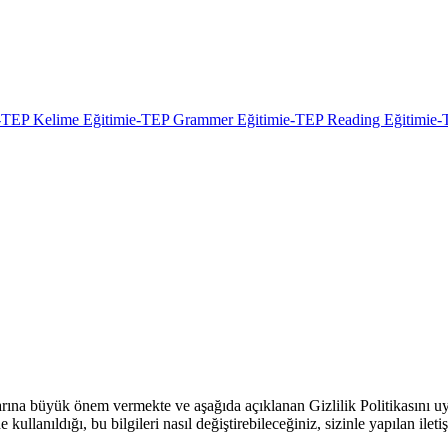
-TEP Kelime Eğitimi
e-TEP Grammer Eğitimi
e-TEP Reading Eğitimi
e-
arına büyük önem vermekte ve aşağıda açıklanan Gizlilik Politikasını u
 kullanıldığı, bu bilgileri nasıl değiştirebileceğiniz, sizinle yapılan ile