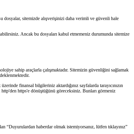
u dosyalar, sitemizde alışverişinizi daha verimli ve güvenli hale
apabilirsiniz. Ancak bu dosyaları kabul etmemeniz durumunda sitemize
lojiye sahip araçlarla çalışmaktadır. Sitemizin güvenliğini sağlamak
edeklenmektedir.
üzerinde finansal bilgileriniz aktardığınız sayfalarda tarayıcınızın
inin http'den https'e dönüştüğünü göreceksiniz. Bunları görmeniz
lan “Duyurulardan haberdar olmak istemiyorsanız, lütfen tıklayınız”