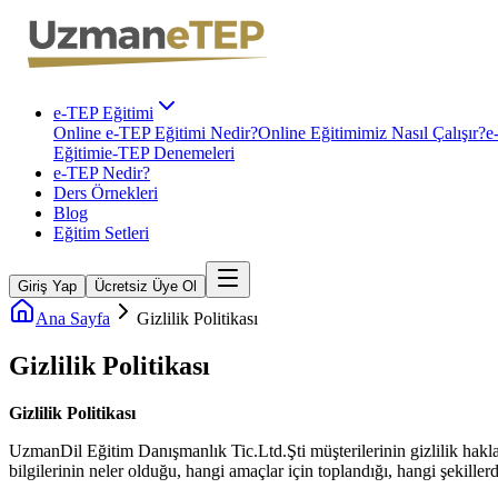
e-TEP Eğitimi
Online e-TEP Eğitimi Nedir?
Online Eğitimimiz Nasıl Çalışır?
e
Eğitimi
e-TEP Denemeleri
e-TEP Nedir?
Ders Örnekleri
Blog
Eğitim Setleri
Giriş Yap
Ücretsiz Üye Ol
Ana Sayfa
Gizlilik Politikası
Gizlilik Politikası
Gizlilik Politikası
UzmanDil Eğitim Danışmanlık Tic.Ltd.Şti müşterilerinin gizlilik hakl
bilgilerinin neler olduğu, hangi amaçlar için toplandığı, hangi şekillerde