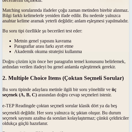
becerilerini ölçmektir.
Matching sorularında ifadeler çoğu zaman metinden birebir alınmaz.
Bilgi farklı kelimelerle yeniden ifade edilir. Bu nedenle yalnızca
anahtar kelime aramak yeterli değildir; anlam eşleşmesi yapılmalıdır.
Bu soru tipi özellikle şu becerileri test eder:
Metnin genel yapısını kavrama
Paragraflar arası farkı ayırt etme
Akademik okuma stratejisi kullanma
Doğru çözüm için önce her paragrafın temel konusunu belirlemek,
ardından verilen ifadeyi bu genel anlamla eşleştirmek gerekir.
2. Multiple Choice Items (Çoktan Seçmeli Sorular)
Bu soru tipinde adaylara metinle ilgili bir soru yöneltilir ve
üç
seçenek (A, B, C)
arasından doğru cevap seçmeleri istenir.
e-TEP Readingde çoktan seçmeli sorular klasik dört ya da beş
seçenekli değildir. Her soru yalnızca üç şıktan oluşur. Bu durum
seçenek sayısını azaltsa da soruları kolaylaştırmaz; çünkü çeldiriciler
oldukça güçlü hazırlanır.