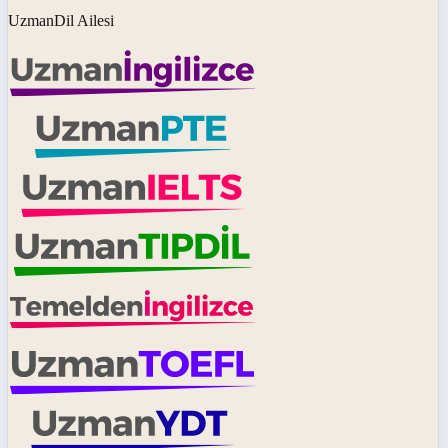
UzmanDil Ailesi