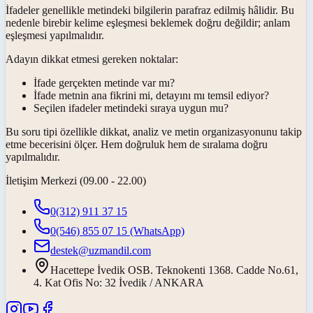
İfadeler genellikle metindeki bilgilerin parafraz edilmiş hâlidir. Bu
nedenle birebir kelime eşleşmesi beklemek doğru değildir; anlam
eşleşmesi yapılmalıdır.
Adayın dikkat etmesi gereken noktalar:
İfade gerçekten metinde var mı?
İfade metnin ana fikrini mi, detayını mı temsil ediyor?
Seçilen ifadeler metindeki sıraya uygun mu?
Bu soru tipi özellikle dikkat, analiz ve metin organizasyonunu takip
etme becerisini ölçer. Hem doğruluk hem de sıralama doğru
yapılmalıdır.
İletişim Merkezi (09.00 - 22.00)
0(312) 911 37 15
0(546) 855 07 15
(WhatsApp)
destek@uzmandil.com
Hacettepe İvedik OSB. Teknokenti 1368. Cadde No.61,
4. Kat Ofis No: 32 İvedik / ANKARA