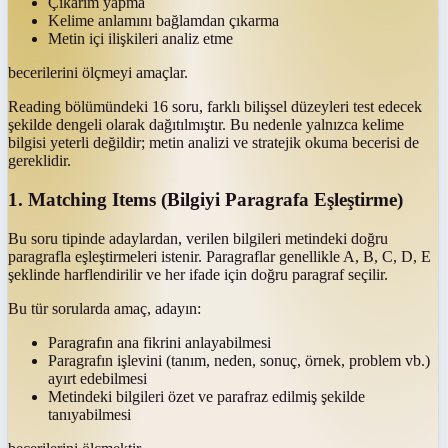
Çıkarım yapma
Kelime anlamını bağlamdan çıkarma
Metin içi ilişkileri analiz etme
becerilerini ölçmeyi amaçlar.
Reading bölümündeki 16 soru, farklı bilişsel düzeyleri test edecek
şekilde dengeli olarak dağıtılmıştır. Bu nedenle yalnızca kelime
bilgisi yeterli değildir; metin analizi ve stratejik okuma becerisi de
gereklidir.
1. Matching Items (Bilgiyi Paragrafa Eşleştirme)
Bu soru tipinde adaylardan, verilen bilgileri metindeki doğru
paragrafla eşleştirmeleri istenir. Paragraflar genellikle A, B, C, D, E
şeklinde harflendirilir ve her ifade için doğru paragraf seçilir.
Bu tür sorularda amaç, adayın:
Paragrafın ana fikrini anlayabilmesi
Paragrafın işlevini (tanım, neden, sonuç, örnek, problem vb.)
ayırt edebilmesi
Metindeki bilgileri özet ve parafraz edilmiş şekilde
tanıyabilmesi