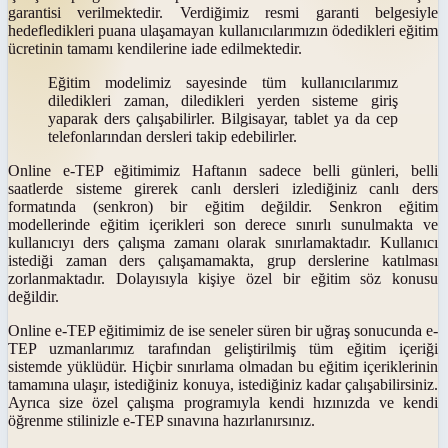
garantisi verilmektedir. Verdiğimiz resmi garanti belgesiyle
hedefledikleri puana ulaşamayan kullanıcılarımızın ödedikleri eğitim
ücretinin tamamı kendilerine iade edilmektedir.
Eğitim modelimiz sayesinde tüm kullanıcılarımız
diledikleri zaman, diledikleri yerden sisteme giriş
yaparak ders çalışabilirler. Bilgisayar, tablet ya da cep
telefonlarından dersleri takip edebilirler.
Online e-TEP
eğitimimiz Haftanın sadece belli günleri, belli
saatlerde sisteme girerek canlı dersleri izlediğiniz canlı ders
formatında (senkron) bir eğitim değildir. Senkron eğitim
modellerinde eğitim içerikleri son derece sınırlı sunulmakta ve
kullanıcıyı ders çalışma zamanı olarak sınırlamaktadır. Kullanıcı
istediği zaman ders çalışamamakta, grup derslerine katılması
zorlanmaktadır. Dolayısıyla kişiye özel bir eğitim söz konusu
değildir.
Online e-TEP eğitimimiz de ise seneler süren bir uğraş sonucunda e-
TEP uzmanlarımız tarafından geliştirilmiş tüm eğitim içeriği
sistemde yüklüdür. Hiçbir sınırlama olmadan bu eğitim içeriklerinin
tamamına ulaşır, istediğiniz konuya, istediğiniz kadar çalışabilirsiniz.
Ayrıca size özel çalışma programıyla kendi hızınızda ve kendi
öğrenme stilinizle
e-TEP
sınavına hazırlanırsınız.