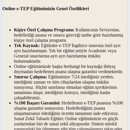
Online e-TEP Eğitimimizin Genel Özellikleri
Kişiye Özel Çalışma Programı:
Kullanıcının Seviyesine,
hedeflediği puana ve sınava gireceği tarihe göre hazırlanmış
kişiye özel çalışma programı.
Tek Kaynak:
Eğitimler e-TEP İngilizce sınavına özel ayrı
ayrı hazırlanmıştır. Tek bir eğitim setiyle Academic veya
General sınavlarına ayrı ayrı hazırlanma imkânı
bulunmaktadır.
Online eğitimimizde başka herhangi bir kaynağa ihtiyaç
duymadan hedeflenen puana ulaşma garantisi verilmektedir.
Sınırsız Çalışma:
Eğitimimize 7/24 istediğiniz yerden,
istediğiniz zaman ve tüm cihazlardan ulaşma imkânı
sunuyoruz. Hiçbir sınırlama olmadan eğitim içeriklerinin
tamamına ulaşır, istediğiniz konuya, istediğiniz kadar
çalışabilirsiniz.
%100 Başarı Garantisi:
Hedeflenen e-TEP puanına %100
ulaşma garantisi sunuyoruz. Hedeflediğiniz puana
ulaşamazsanız ödediğiniz ücretin tamamını iade ediyoruz.
Sanal Zekâ Tabanlı Eğitim: Online eğitimimizin en güçlü
yanlarından biri de sanal zekâ altyapısıdır. Sistem sürekli
yanınızdaki bir öğretmen gibi tüm çalışmalarınızı takip eder