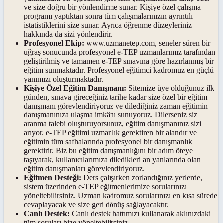
ve size doğru bir yönlendirme sunar. Kişiye özel çalışma
programı yaptıktan sonra tüm çalışmalarınızın ayrıntılı
istatistiklerini size sunar. Ayrıca öğrenme düzeyleriniz
hakkında da sizi yönlendirir.
Profesyonel Ekip:
www.uzmanetep.com, seneler süren bir
uğraş sonucunda profesyonel e-TEP uzmanlarımız tarafından
geliştirilmiş ve tamamen e-TEP sınavına göre hazırlanmış bir
eğitim sunmaktadır. Profesyonel eğitimci kadromuz en güçlü
yanımızı oluşturmaktadır.
Kişiye Özel Eğitim Danışmanı:
Sitemize üye olduğunuz ilk
günden, sınava gireceğiniz tarihe kadar size özel bir eğitim
danışmanı görevlendiriyoruz ve dilediğiniz zaman eğitimin
danışmanınıza ulaşma imkânı sunuyoruz. Dilerseniz siz
aranma talebi oluşturuyorsunuz, eğitim danışmanınız sizi
arıyor. e-TEP eğitimi uzmanlık gerektiren bir alandır ve
eğitimin tüm safhalarında profesyonel bir danışmanlık
gerektirir. Biz bu eğitim danışmanlığını bir adım öteye
taşıyarak, kullanıcılarımıza diledikleri an yanlarında olan
eğitim danışmanları görevlendiriyoruz.
Eğitmen Desteği:
Ders çalışırken zorlandığınız yerlerde,
sistem üzerinden e-TEP eğitmenlerimize sorularınızı
yöneltebilirsiniz. Uzman kadromuz sorularınızı en kısa sürede
cevaplayacak ve size geri dönüş sağlayacaktır.
Canlı Destek:
Canlı destek hattımızı kullanarak aklınızdaki
tüm soruları bize yöneltebilirsiniz.