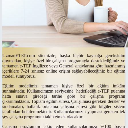
UzmanETEP.com
sitemizde; başka hiçbir kaynağa gereksinim
duymadan, kişiye özel bir çalışma programıyla desteklediğimiz ve
tamamen
e-TEP İngilizce
veya
General
sınavlarına göre hazırlanmış
içeriklere
7-24 sınırsız online
erişim sağlayabileceğiniz bir eğitim
modeli sunuyoruz.
Eğitim modelimiz tamamen kişiye özel bir eğitim imkânı
sunmaktadır. Kullanıcımızın seviyesine, hedeflediği
e-TEP
puanına
hatta sınava gireceği tarihe göre bir çalışma programı
çıkarılmaktadır. Toplam eğitim süresi, Çalışılması gereken dersler ve
sıralamaları, haftalık ortalama çalışma süresi gibi bilgiler sistem
tarafından belirlenmektedir. Kullanıcılarımızın yapması gereken tek
şey çalışma programını takip etmek olacaktır.
Çalışma programını takip eden kullanıcılarımıza %100 başarı