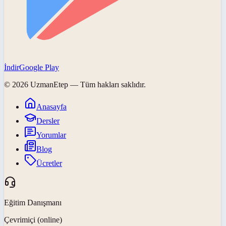
İndir
Google Play
©
2026
UzmanEtep
— Tüm hakları saklıdır.
Anasayfa
Dersler
Yorumlar
Blog
Ücretler
Eğitim Danışmanı
Çevrimiçi (online)