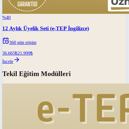
%
40
12 Aylık Üyelik Seti (e-TEP İngilizce)
360
gün erişim
36.665
₺
21.999
₺
İncele
Tekil Eğitim Modülleri