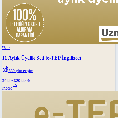
%
40
11 Aylık Üyelik Seti (e-TEP İngilizce)
330
gün erişim
34.998
₺
20.999
₺
İncele