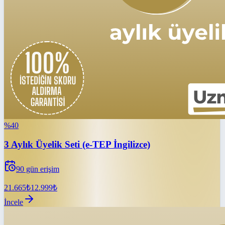
%
40
3 Aylık Üyelik Seti (e-TEP İngilizce)
90
gün erişim
21.665
₺
12.999
₺
İncele