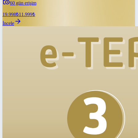
60
gün erişim
19.998
₺
11.999
₺
İncele