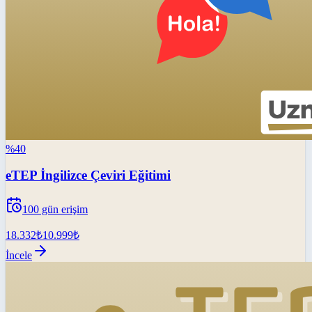
%
40
eTEP İngilizce Çeviri Eğitimi
100
gün erişim
18.332
₺
10.999
₺
İncele