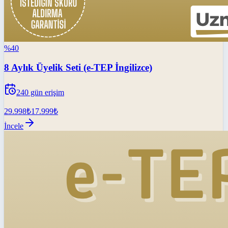
%
40
8 Aylık Üyelik Seti (e-TEP İngilizce)
240
gün erişim
29.998
₺
17.999
₺
İncele