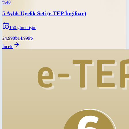
%
40
5 Aylık Üyelik Seti (e-TEP İngilizce)
150
gün erişim
24.998
₺
14.999
₺
İncele