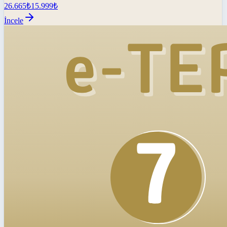
26.665
₺
15.999
₺
İncele