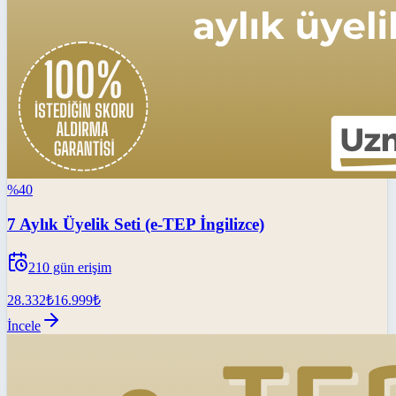
%
40
7 Aylık Üyelik Seti (e-TEP İngilizce)
210
gün erişim
28.332
₺
16.999
₺
İncele