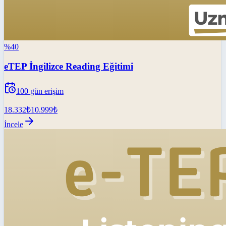
%
40
eTEP İngilizce Reading Eğitimi
100
gün erişim
18.332
₺
10.999
₺
İncele