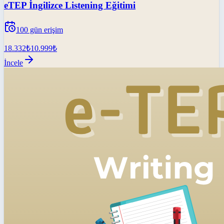
eTEP İngilizce Listening Eğitimi
100
gün erişim
18.332
₺
10.999
₺
İncele