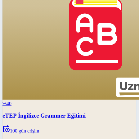
%
40
eTEP İngilizce Grammer Eğitimi
100
gün erişim