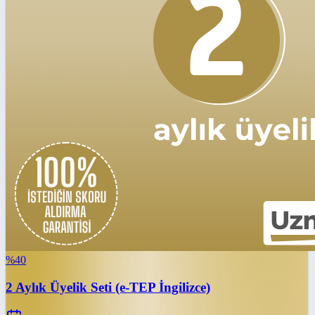
%
40
2 Aylık Üyelik Seti (e-TEP İngilizce)