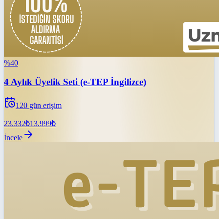
%
40
4 Aylık Üyelik Seti (e-TEP İngilizce)
120
gün erişim
23.332
₺
13.999
₺
İncele