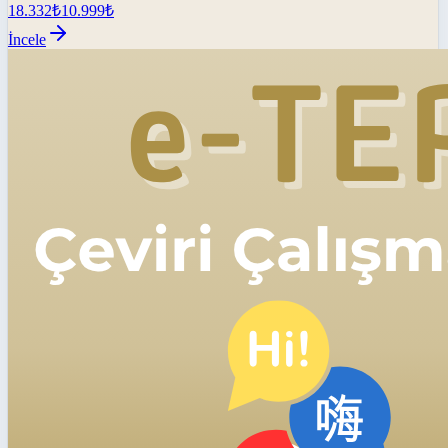
18.332
₺
10.999
₺
İncele