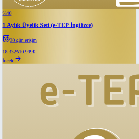
%
40
1 Aylık Üyelik Seti (e-TEP İngilizce)
30
gün erişim
18.332
₺
10.999
₺
İncele