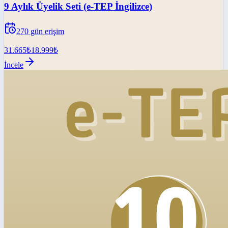
9 Aylık Üyelik Seti (e-TEP İngilizce)
270
gün erişim
31.665
₺
18.999
₺
İncele