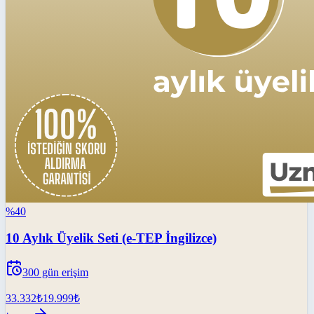
%
40
10 Aylık Üyelik Seti (e-TEP İngilizce)
300
gün erişim
33.332
₺
19.999
₺