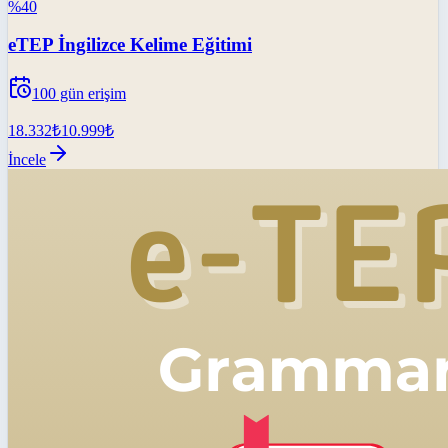
%
40
eTEP İngilizce Kelime Eğitimi
100
gün erişim
18.332
₺
10.999
₺
İncele