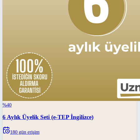
%
40
6 Aylık Üyelik Seti (e-TEP İngilizce)
180
gün erişim