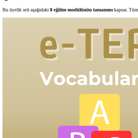
Bu üyelik seti aşağıdaki
8
eğitim modülünün tamamını
kapsar. Tüm 