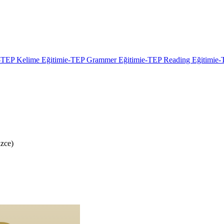
-TEP Kelime Eğitimi
e-TEP Grammer Eğitimi
e-TEP Reading Eğitimi
e-
izce)