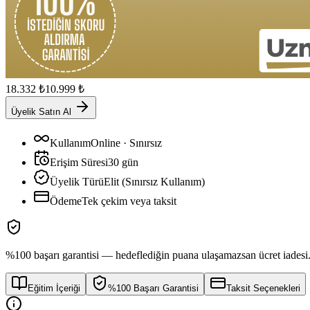
18.332
₺
10.999
₺
Üyelik Satın Al
Kullanım
Online · Sınırsız
Erişim Süresi
30
gün
Üyelik Türü
Elit (Sınırsız Kullanım)
Ödeme
Tek çekim veya taksit
%100 başarı garantisi — hedeflediğin puana ulaşamazsan ücret iadesi
Eğitim İçeriği
%100 Başarı Garantisi
Taksit Seçenekleri