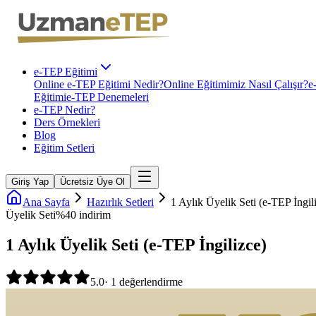
e-TEP Eğitimi
Online e-TEP Eğitimi Nedir?
Online Eğitimimiz Nasıl Çalışır?
e
Eğitimi
e-TEP Denemeleri
e-TEP Nedir?
Ders Örnekleri
Blog
Eğitim Setleri
Giriş Yap
Ücretsiz Üye Ol
Ana Sayfa
Hazırlık Setleri
1 Aylık Üyelik Seti (e-TEP İngil
Üyelik Seti
%
40
indirim
1 Aylık Üyelik Seti (e-TEP İngilizce)
5.0
·
1
değerlendirme