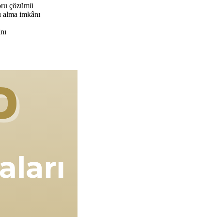
soru çözümü
ı alma imkânı
ânı