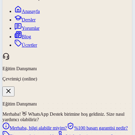
Anasayfa
Dersler
Yorumlar
Blog
Ücretler
Eğitim Danışmanı
Çevrimiçi (online)
Eğitim Danışmanı
Merhaba! 👋
WhatsApp Destek
birimine hoş geldiniz. Size nasıl
yardımcı olabiliriz?
Merhaba, bilgi alabilir miyim?
%100 başarı garantisi nedir?