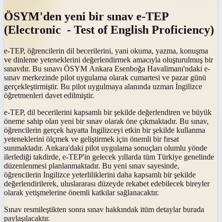
ÖSYM'den yeni bir sınav e-TEP
(Electronic - Test of English Proficiency)
e-TEP, öğrencilerin dil becerilerini, yani okuma, yazma, konuşma
ve dinleme yeteneklerini değerlendirmek amacıyla oluşturulmuş bir
sınavdır. Bu sınavı ÖSYM Ankara Esenboğa Havalimanı'ndaki e-
sınav merkezinde pilot uygulama olarak cumartesi ve pazar günü
gerçekleştirmiştir. Bu pilot uygulmaya alanında uzman İngilizce
öğretmenleri davet edilmiştir.
e-TEP, dil becerilerini kapsamlı bir şekilde değerlendiren ve büyük
öneme sahip olan yeni bir sınav olarak öne çıkmaktadır. Bu sınav,
öğrencilerin gerçek hayatta İngilizceyi etkin bir şekilde kullanma
yeteneklerini ölçmek ve geliştirmek için önemli bir fırsat
sunmaktadır. Ankara'daki pilot uygulama sonuçları olumlu yönde
ilerlediği takdirde, e-TEP'in gelecek yıllarda tüm Türkiye genelinde
düzenlenmesi planlanmaktadır. Bu yeni sınav sayesinde,
öğrencilerin İngilizce yeterliliklerini daha kapsamlı bir şekilde
değerlendirilerek, uluslararası düzeyde rekabet edebilecek bireyler
olarak yetişmelerine önemli katkılar sağlanacaktır.
Sınav resmileştikten sonra sınav hakkındak itüm detaylar burada
paylaşılacaktır.