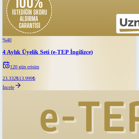
%
40
4 Aylık Üyelik Seti (e-TEP İngilizce)
120
gün erişim
23.332
₺
13.999
₺
İncele