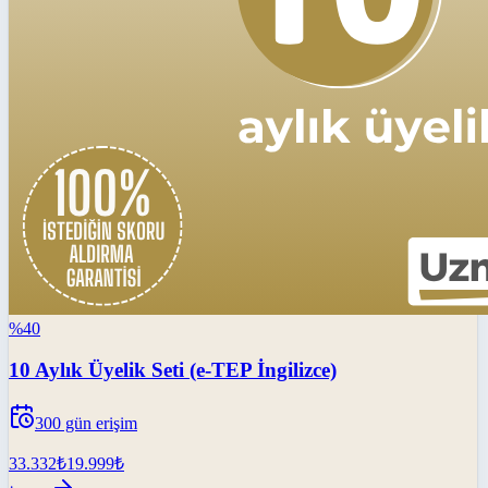
%
40
10 Aylık Üyelik Seti (e-TEP İngilizce)
300
gün erişim
33.332
₺
19.999
₺