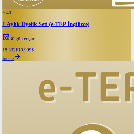
%
40
1 Aylık Üyelik Seti (e-TEP İngilizce)
30
gün erişim
18.332
₺
10.999
₺
İncele