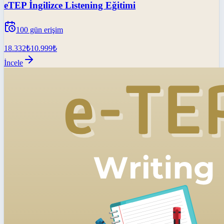
eTEP İngilizce Listening Eğitimi
100
gün erişim
18.332
₺
10.999
₺
İncele