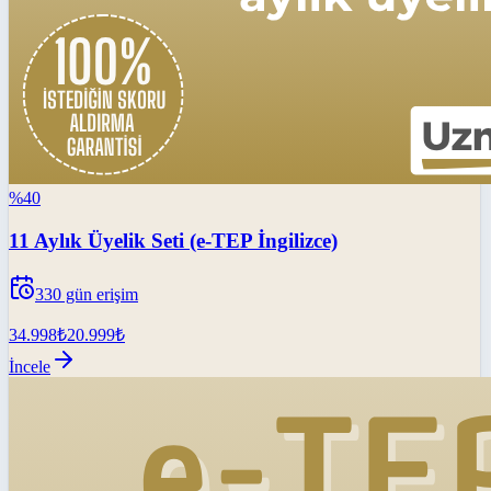
%
40
11 Aylık Üyelik Seti (e-TEP İngilizce)
330
gün erişim
34.998
₺
20.999
₺
İncele