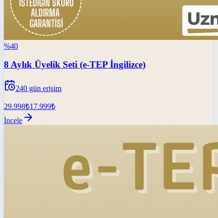
%
40
8 Aylık Üyelik Seti (e-TEP İngilizce)
240
gün erişim
29.998
₺
17.999
₺
İncele