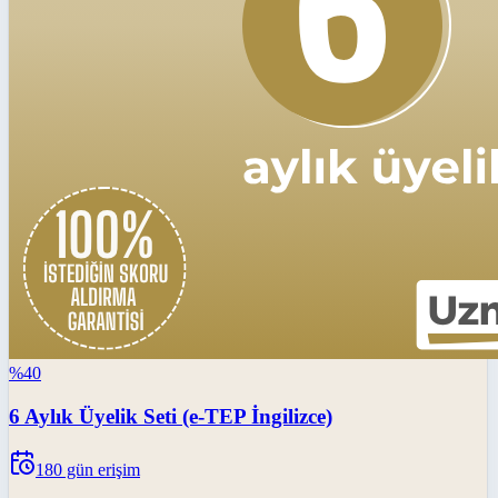
%
40
6 Aylık Üyelik Seti (e-TEP İngilizce)
180
gün erişim