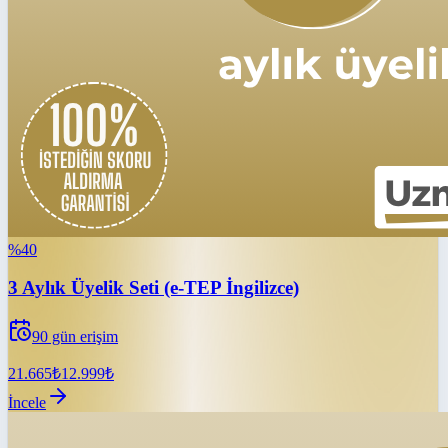
%
40
3 Aylık Üyelik Seti (e-TEP İngilizce)
90
gün erişim
21.665
₺
12.999
₺
İncele