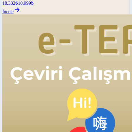
18.332
₺
10.999
₺
İncele