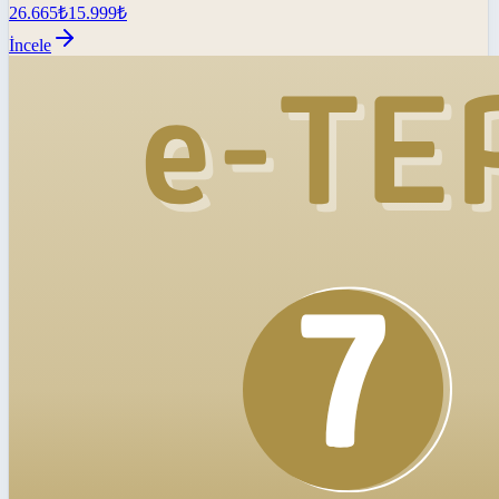
26.665
₺
15.999
₺
İncele