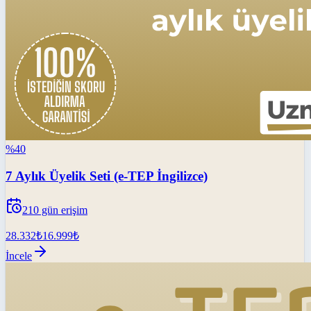
%
40
7 Aylık Üyelik Seti (e-TEP İngilizce)
210
gün erişim
28.332
₺
16.999
₺
İncele