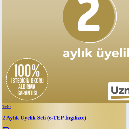
%
40
2 Aylık Üyelik Seti (e-TEP İngilizce)