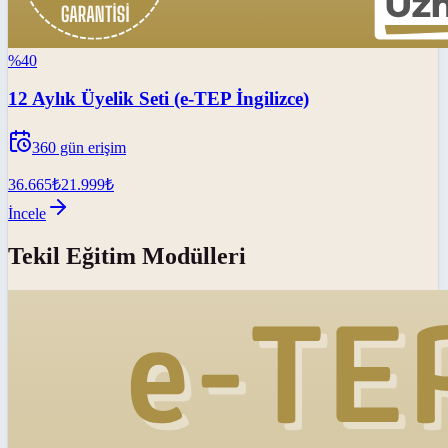
%
40
12 Aylık Üyelik Seti (e-TEP İngilizce)
360
gün erişim
36.665
₺
21.999
₺
İncele
Tekil Eğitim Modülleri