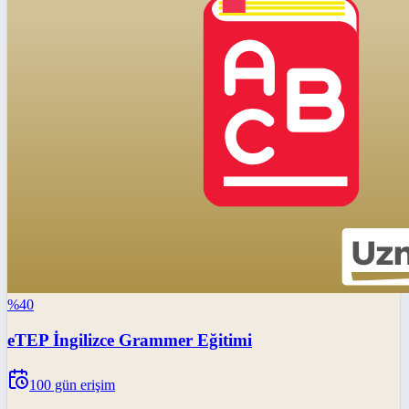
%
40
eTEP İngilizce Grammer Eğitimi
100
gün erişim