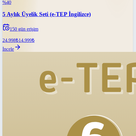
%
40
5 Aylık Üyelik Seti (e-TEP İngilizce)
150
gün erişim
24.998
₺
14.999
₺
İncele