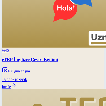
%
40
eTEP İngilizce Çeviri Eğitimi
100
gün erişim
18.332
₺
10.999
₺
İncele