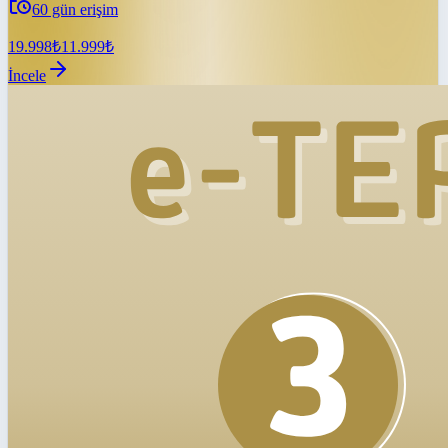
60
gün erişim
19.998
₺
11.999
₺
İncele