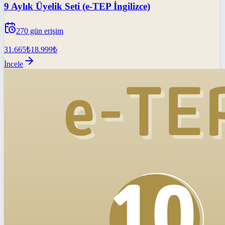
9 Aylık Üyelik Seti (e-TEP İngilizce)
270
gün erişim
31.665
₺
18.999
₺
İncele