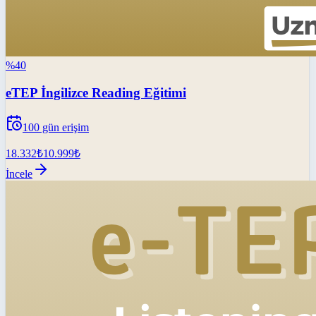
%
40
eTEP İngilizce Reading Eğitimi
100
gün erişim
18.332
₺
10.999
₺
İncele