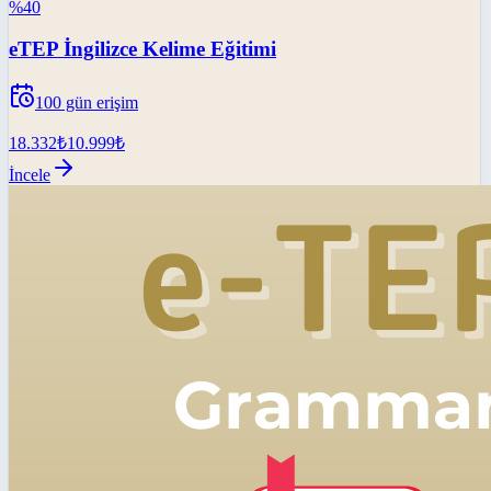
%
40
eTEP İngilizce Kelime Eğitimi
100
gün erişim
18.332
₺
10.999
₺
İncele